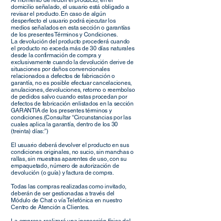
Al momento de recibir el producto, en el
domicilio señalado, el usuario está obligado a
revisar el producto. En caso de algún
desperfecto el usuario podrá ejecutar los
medios señalados en esta sección o garantías
de los presentes Términos y Condiciones.
La devolución del producto procederá cuando
el producto no exceda más de 30 días naturales
desde la confirmación de compra y
exclusivamente cuando la devolución derive de
situaciones por daños convencionales
relacionados a defectos de fabricación o
garantía, no es posible efectuar cancelaciones,
anulaciones, devoluciones, retorno o reembolso
de pedidos salvo cuando estas procedan por
defectos de fabricación enlistados en la sección
GARANTIA de los presentes términos y
condiciones.(Consultar “Circunstancias por las
cuales aplica la garantía, dentro de los 30
(treinta) días:”)
El usuario deberá devolver el producto en sus
condiciones originales, no sucio, sin manchas o
rallas, sin muestras aparentes de uso, con su
empaquetado, número de autorización de
devolución (o guía) y factura de compra.
Todas las compras realizadas como invitado,
deberán de ser gestionadas a través del
Módulo de Chat o vía Telefónica en nuestro
Centro de Atención a Clientes.