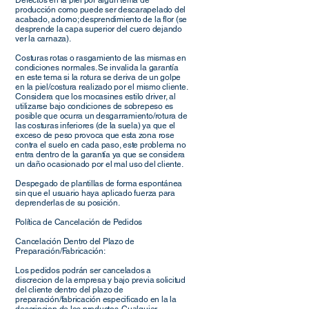
Defectos en la piel por algún tema de
producción como puede ser descarapelado del
acabado, adorno; desprendimiento de la flor (se
desprende la capa superior del cuero dejando
ver la carnaza).
Costuras rotas o rasgamiento de las mismas en
condiciones normales. Se invalida la garantía
en este tema si la rotura se deriva de un golpe
en la piel/costura realizado por el mismo cliente.
Considera que los mocasines estilo driver, al
utilizarse bajo condiciones de sobrepeso es
posible que ocurra un desgarramiento/rotura de
las costuras inferiores (de la suela) ya que el
exceso de peso provoca que esta zona rose
contra el suelo en cada paso, este problema no
entra dentro de la garantía ya que se considera
un daño ocasionado por el mal uso del cliente.
Despegado de plantillas de forma espontánea
sin que el usuario haya aplicado fuerza para
deprenderlas de su posición.
Política de Cancelación de Pedidos
Cancelación Dentro del Plazo de
Preparación/Fabricación:
Los pedidos podrán ser cancelados a
discrecion de la empresa y bajo previa solicitud
del cliente dentro del plazo de
preparación/fabricación especificado en la la