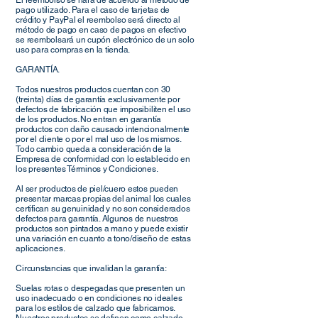
El reembolso se hará de acuerdo al método de
pago utilizado. Para el caso de tarjetas de
crédito y PayPal el reembolso será directo al
método de pago en caso de pagos en efectivo
se reembolsará un cupón electrónico de un solo
uso para compras en la tienda.
GARANTÍA.
Todos nuestros productos cuentan con 30
(treinta) días de garantía exclusivamente por
defectos de fabricación que imposibiliten el uso
de los productos. No entran en garantía
productos con daño causado intencionalmente
por el cliente o por el mal uso de los mismos.
Todo cambio queda a consideración de la
Empresa de conformidad con lo establecido en
los presentes Términos y Condiciones.
Al ser productos de piel/cuero estos pueden
presentar marcas propias del animal los cuales
certifican su genuinidad y no son considerados
defectos para garantía. Algunos de nuestros
productos son pintados a mano y puede existir
una variación en cuanto a tono/diseño de estas
aplicaciones.
Circunstancias que invalidan la garantía:
Suelas rotas o despegadas que presenten un
uso inadecuado o en condiciones no ideales
para los estilos de calzado que fabricamos.