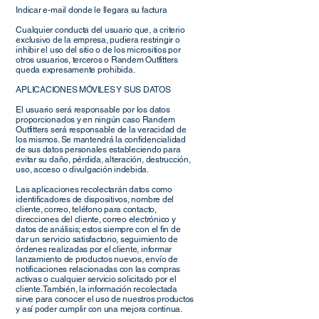
Indicar e-mail donde le llegara su factura
Cualquier conducta del usuario que, a criterio
exclusivo de la empresa, pudiera restringir o
inhibir el uso del sitio o de los micrositios por
otros usuarios, terceros o Randem Outfitters
queda expresamente prohibida.
APLICACIONES MÓVILES Y SUS DATOS
El usuario será responsable por los datos
proporcionados y en ningún caso Randem
Outfitters será responsable de la veracidad de
los mismos. Se mantendrá la confidencialidad
de sus datos personales estableciendo para
evitar su daño, pérdida, alteración, destrucción,
uso, acceso o divulgación indebida.
Las aplicaciones recolectarán datos como
identificadores de dispositivos, nombre del
cliente, correo, teléfono para contacto,
direcciones del cliente, correo electrónico y
datos de análisis; estos siempre con el fin de
dar un servicio satisfactorio, seguimiento de
órdenes realizadas por el cliente, informar
lanzamiento de productos nuevos, envío de
notificaciones relacionadas con las compras
activas o cualquier servicio solicitado por el
cliente. También, la información recolectada
sirve para conocer el uso de nuestros productos
y así poder cumplir con una mejora continua.