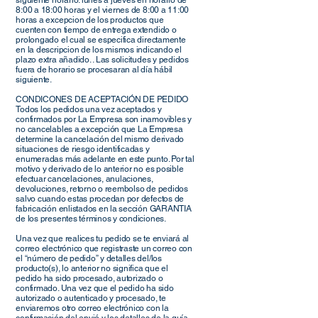
siguiente horario: lunes a jueves en horario de
8:00 a 18:00 horas y el viernes de 8:00 a 11:00
horas a excepcion de los productos que
cuenten con tiempo de entrega extendido o
prolongado el cual se especifica directamente
en la descripcion de los mismos indicando el
plazo extra añadido. . Las solicitudes y pedidos
fuera de horario se procesaran al día hábil
siguiente.
CONDICONES DE ACEPTACIÓN DE PEDIDO
Todos los pedidos una vez aceptados y
confirmados por La Empresa son inamovibles y
no cancelables a excepción que La Empresa
determine la cancelación del mismo derivado
situaciones de riesgo identificadas y
enumeradas más adelante en este punto. Por tal
motivo y derivado de lo anterior no es posible
efectuar cancelaciones, anulaciones,
devoluciones, retorno o reembolso de pedidos
salvo cuando estas procedan por defectos de
fabricación enlistados en la sección GARANTIA
de los presentes términos y condiciones.
Una vez que realices tu pedido se te enviará al
correo electrónico que registraste un correo con
el “número de pedido” y detalles del/los
producto(s), lo anterior no significa que el
pedido ha sido procesado, autorizado o
confirmado. Una vez que el pedido ha sido
autorizado o autenticado y procesado, te
enviaremos otro correo electrónico con la