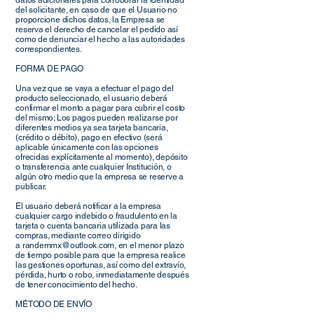
datos adicionales para corroborar la identidad
del solicitante, en caso de que el Usuario no
proporcione dichos datos, la Empresa se
reserva el derecho de cancelar el pedido así
como de denunciar el hecho a las autoridades
correspondientes.
FORMA DE PAGO
Una vez que se vaya a efectuar el pago del
producto seleccionado, el usuario deberá
confirmar el monto a pagar para cubrir el costo
del mismo; Los pagos pueden realizarse por
diferentes medios ya sea tarjeta bancaria,
(crédito o débito), pago en efectivo (será
aplicable únicamente con las opciones
ofrecidas explícitamente al momento), depósito
o transferencia ante cualquier Institución, o
algún otro medio que la empresa se reserve a
publicar.
El usuario deberá notificar a la empresa
cualquier cargo indebido o fraudulento en la
tarjeta o cuenta bancaria utilizada para las
compras, mediante correo dirigido
a
randemmx@outlook.com
, en el menor plazo
de tiempo posible para que la empresa realice
las gestiones oportunas, así como del extravío,
pérdida, hurto o robo, inmediatamente después
de tener conocimiento del hecho.
MÉTODO DE ENVÍO