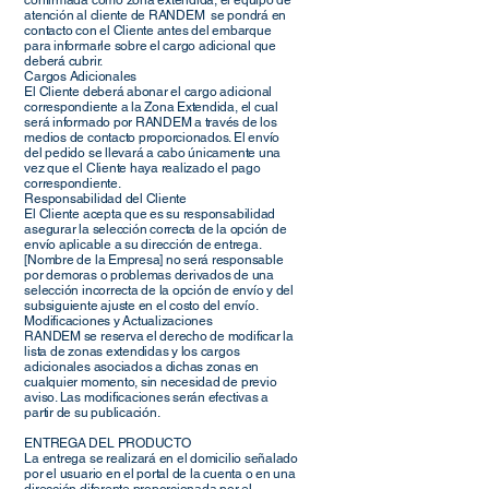
confirmada como zona extendida, el equipo de
atención al cliente de RANDEM se pondrá en
contacto con el Cliente antes del embarque
para informarle sobre el cargo adicional que
deberá cubrir.
Cargos Adicionales
El Cliente deberá abonar el cargo adicional
correspondiente a la Zona Extendida, el cual
será informado por RANDEM a través de los
medios de contacto proporcionados. El envío
del pedido se llevará a cabo únicamente una
vez que el Cliente haya realizado el pago
correspondiente.
Responsabilidad del Cliente
El Cliente acepta que es su responsabilidad
asegurar la selección correcta de la opción de
envío aplicable a su dirección de entrega.
[Nombre de la Empresa] no será responsable
por demoras o problemas derivados de una
selección incorrecta de la opción de envío y del
subsiguiente ajuste en el costo del envío.
Modificaciones y Actualizaciones
RANDEM se reserva el derecho de modificar la
lista de zonas extendidas y los cargos
adicionales asociados a dichas zonas en
cualquier momento, sin necesidad de previo
aviso. Las modificaciones serán efectivas a
partir de su publicación.
ENTREGA DEL PRODUCTO
La entrega se realizará en el domicilio señalado
por el usuario en el portal de la cuenta o en una