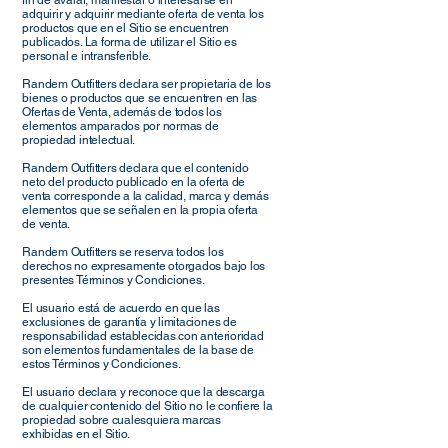
fin de avalar, manifestar o interesarse en
adquirir y adquirir mediante oferta de venta los
productos que en el Sitio se encuentren
publicados. La forma de utilizar el Sitio es
personal e intransferible.
Randem Outfitters declara ser propietaria de los
bienes o productos que se encuentren en las
Ofertas de Venta, además de todos los
elementos amparados por normas de
propiedad intelectual.
Randem Outfitters declara que el contenido
neto del producto publicado en la oferta de
venta corresponde a la calidad, marca y demás
elementos que se señalen en la propia oferta
de venta.
Randem Outfitters se reserva todos los
derechos no expresamente otorgados bajo los
presentes Términos y Condiciones.
El usuario está de acuerdo en que las
exclusiones de garantía y limitaciones de
responsabilidad establecidas con anterioridad
son elementos fundamentales de la base de
estos Términos y Condiciones.
El usuario declara y reconoce que la descarga
de cualquier contenido del Sitio no le confiere la
propiedad sobre cualesquiera marcas
exhibidas en el Sitio.