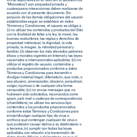
forma disponibles en el Sitio (en lo sucesivo los
“Micrositios”) son propiedad privada y
cualesquiera interacciones deben realizarse de
acuerdo con el presente documento. Sin
perjuicio de las demás obligaciones del usuario
establecidas según se establece en éstos
Términos y Condiciones, el usuario se obliga a
(i) no utilizar los contenidos y productos del Sitio
con la finalidad de faltar a la ley, la moral, las
buenas costumbres, las reglas y derechos de
propiedad intelectual, la dignidad, la vida
privada, la imagen, la intimidad personal y
familiar; (ii) observar los más elevados patrones
éticos y morales vigentes en Internet y las leyes
nacionales e internacionales aplicables: (iii) no
utilizar el registro de usuario, contenidos y
productos proporcionados conforme a éstos
Términos y Condiciones para transmitir o
divulgar material ilegal, difamatorio, que viole, o
sea abusivo, amenazador, obsceno, perjudicial,
vulgar, injurioso o de cualquier otra forma
censurable; (iv) no enviar mensajes que no
hubiesen sido solicitados, reconocidos como
spam, junk mail o cadenas de correspondencia
(chainletters); no utilizar los servicios tipo
contenidos y los productos proporcionados
conforme éstos Términos y Condiciones para
enviar/divulgar cualquier tipo de virus o
archivos que contengan cualquier de virus o
que pudiesen causar daños a su destinatario o
a terceros; (v) cumplir con todas las leyes
aplicables con relación a la transmisión de