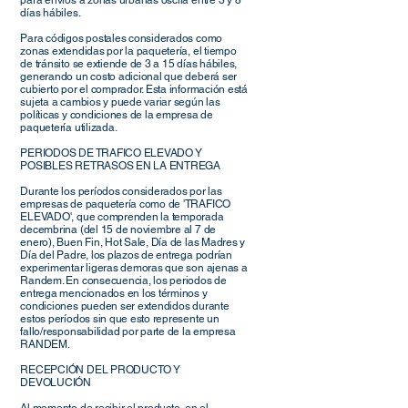
para envíos a zonas urbanas oscila entre 3 y 8
días hábiles.
Para códigos postales considerados como
zonas extendidas por la paquetería, el tiempo
de tránsito se extiende de 3 a 15 días hábiles,
generando un costo adicional que deberá ser
cubierto por el comprador. Esta información está
sujeta a cambios y puede variar según las
políticas y condiciones de la empresa de
paquetería utilizada.
PERIODOS DE TRAFICO ELEVADO Y
POSIBLES RETRASOS EN LA ENTREGA
Durante los períodos considerados por las
empresas de paquetería como de 'TRAFICO
ELEVADO', que comprenden la temporada
decembrina (del 15 de noviembre al 7 de
enero), Buen Fin, Hot Sale, Día de las Madres y
Día del Padre, los plazos de entrega podrían
experimentar ligeras demoras que son ajenas a
Randem. En consecuencia, los periodos de
entrega mencionados en los términos y
condiciones pueden ser extendidos durante
estos períodos sin que esto represente un
fallo/responsabilidad por parte de la empresa
RANDEM.
RECEPCIÓN DEL PRODUCTO Y
DEVOLUCIÓN