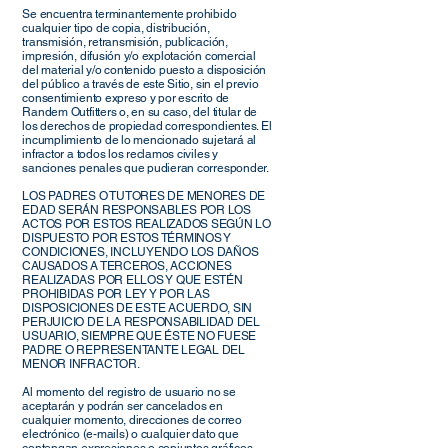
Se encuentra terminantemente prohibido
cualquier tipo de copia, distribución,
transmisión, retransmisión, publicación,
impresión, difusión y/o explotación comercial
del material y/o contenido puesto a disposición
del público a través de este Sitio, sin el previo
consentimiento expreso y por escrito de
Randem Outfitters o, en su caso, del titular de
los derechos de propiedad correspondientes. El
incumplimiento de lo mencionado sujetará al
infractor a todos los reclamos civiles y
sanciones penales que pudieran corresponder.
LOS PADRES O TUTORES DE MENORES DE
EDAD SERÁN RESPONSABLES POR LOS
ACTOS POR ESTOS REALIZADOS SEGÚN LO
DISPUESTO POR ESTOS TÉRMINOS Y
CONDICIONES, INCLUYENDO LOS DAÑOS
CAUSADOS A TERCEROS, ACCIONES
REALIZADAS POR ELLOS Y QUE ESTÉN
PROHIBIDAS POR LEY Y POR LAS
DISPOSICIONES DE ESTE ACUERDO, SIN
PERJUICIO DE LA RESPONSABILIDAD DEL
USUARIO, SIEMPRE QUE ÉSTE NO FUESE
PADRE O REPRESENTANTE LEGAL DEL
MENOR INFRACTOR.
Al momento del registro de usuario no se
aceptarán y podrán ser cancelados en
cualquier momento, direcciones de correo
electrónico (e-mails) o cualquier dato que