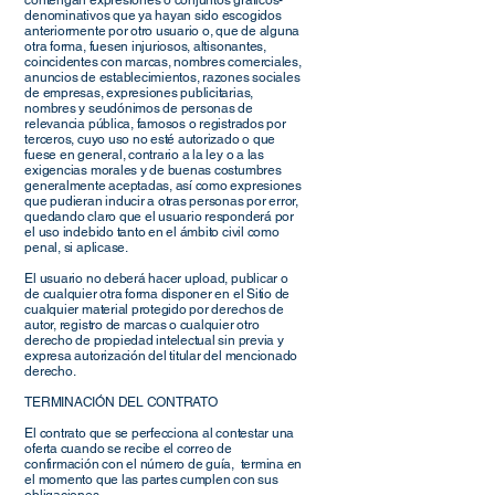
contengan expresiones o conjuntos gráficos-
denominativos que ya hayan sido escogidos
anteriormente por otro usuario o, que de alguna
otra forma, fuesen injuriosos, altisonantes,
coincidentes con marcas, nombres comerciales,
anuncios de establecimientos, razones sociales
de empresas, expresiones publicitarias,
nombres y seudónimos de personas de
relevancia pública, famosos o registrados por
terceros, cuyo uso no esté autorizado o que
fuese en general, contrario a la ley o a las
exigencias morales y de buenas costumbres
generalmente aceptadas, así como expresiones
que pudieran inducir a otras personas por error,
quedando claro que el usuario responderá por
el uso indebido tanto en el ámbito civil como
penal, si aplicase.
El usuario no deberá hacer upload, publicar o
de cualquier otra forma disponer en el Sitio de
cualquier material protegido por derechos de
autor, registro de marcas o cualquier otro
derecho de propiedad intelectual sin previa y
expresa autorización del titular del mencionado
derecho.
TERMINACIÓN DEL CONTRATO
El contrato que se perfecciona al contestar una
oferta cuando se recibe el correo de
confirmación con el número de guía, termina en
el momento que las partes cumplen con sus