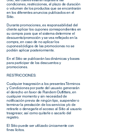
Sitio, las cuales estarán sujetas a las
condiciones, restricciones, el plazo de duración
o volumen de los productos que se encontrarán
en los diferentes anuncios publicados en el
Sitio.
Durante promociones, es responsabilidad del
cliente aplicar los cupones correspondientes en
su compra para que el sistema determine el
descuento/promoción y se vea reflejado en la
compra, en caso de no aplicar los
cupones/códigos de las promociones no se
podrán aplicar posteriormente.
En el Sitio se publicarán las dinámicas y bases
para participar de los descuentos y
promociones.
RESTRICCIONES:
Cualquier trasgresión a los presentes Términos
y Condiciones por parte del usuario generarán
el derecho en favor de Randem Outfitters, en
cualquier momento y sin necesidad de
notificación previa de ningún tipo, suspender o
terminar la prestación de los servicios y/o de
retirarle o denegarle el acceso al Sitio al usuario
trasgresor, así como quitarle o sacarlo del
registro.
El Sitio puede ser utilizado únicamente con
fines lícitos.