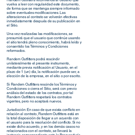
Randem Outfitters recomienda al Usuario que
vuelva a leer con regularidad este documento,
de forma que se mantenga siempre informado
sobre eventuales modificaciones. Las
alteraciones al contrato se volverán efectivas
inmediatamente después de su publicación en
el Sitio.
Una vez realizadas las modificaciones, se
presumirá que el usuario que continúe usando
el sitio tendrá pleno conocimiento, habrá leído y
consentido los Términos y Condiciones
reformados.
Randem Outfitters podrá rescindir
unilateralmente el presente instrumento,
mediante previa notificación al Usuario, en el
plazo de 1 (un) día, la notificación puede ser, a
elección de la empresa, en el sitio o por escrito.
Si Randem Outfitters rescinde los Términos y
Condiciones o cierra el Sitio, será con previo
análisis del estado de los contratos, por tal
Randem Outfitters respetará los contratos
vigentes, pero no aceptará nuevos.
Jurisdicción: En caso de que exista conflicto en
relación al contrato, Randem Outfitters está en
la total disposición de llegar a un acuerdo con
el usuario para la resolución del conflicto. Si no
existe dicho acuerdo, y en los demás casos no
relacionados con el contrato, se llevará la