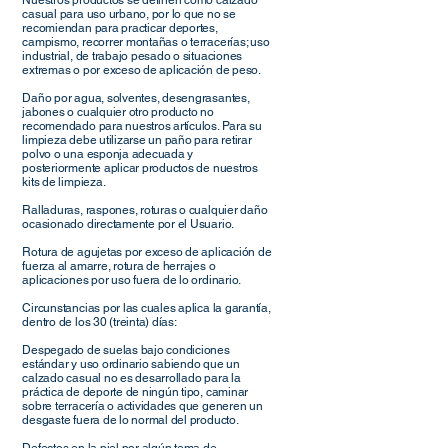
Nuestros productos se definen como calzado
casual para uso urbano, por lo que no se
recomiendan para practicar deportes,
campismo, recorrer montañas o terracerías; uso
industrial, de trabajo pesado o situaciones
extremas o por exceso de aplicación de peso.
Daño por agua, solventes, desengrasantes,
jabones o cualquier otro producto no
recomendado para nuestros artículos. Para su
limpieza debe utilizarse un paño para retirar
polvo o una esponja adecuada y
posteriormente aplicar productos de nuestros
kits de limpieza.
Ralladuras, raspones, roturas o cualquier daño
ocasionado directamente por el Usuario.
Rotura de agujetas por exceso de aplicación de
fuerza al amarre, rotura de herrajes o
aplicaciones por uso fuera de lo ordinario.
Circunstancias por las cuales aplica la garantía,
dentro de los 30 (treinta) días:
Despegado de suelas bajo condiciones
estándar y uso ordinario sabiendo que un
calzado casual no es desarrollado para la
práctica de deporte de ningún tipo, caminar
sobre terracería o actividades que generen un
desgaste fuera de lo normal del producto.