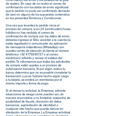
confirmación del envió y los detalles de la guía
de rastreo. En caso de no recibir el correo de
confirmación con los datos de envío significará
que tu pedido no pudo ser confirmado derivado
de caer en alguno de los supuestos contenidos
en los presentes Términos y Condiciones.
Una vez que levantes tu pedido inicia el
proceso de compra, si en 24 (veinticuatro) horas
hábiles no has recibido el correo de
confirmación de compra con los datos de envío,
deberás ingresar al Sitio, acceder a tu cuenta (si
estás registrado) o comunicarte vía aplicación
de mensajería instantánea (WhatsApp) con
nuestro centro de atención al cliente al número
telefónico +52 4779243727 o al correo
electrónico referido y revisar el estatus del
pedido. Te informamos que todas las solicitudes
de compra están sujetas a un proceso de
autorización bancaria. Si por algún motivo tu
banco determina que no es posible completar la
transacción y ya se hubiera hecho algún cargo
a tu tarjeta, se emitirá un reembolso por el
mismo importe y forma de pago.
Si al revisar tu solicitud, la Empresa, advierte
situaciones de riesgo como pueden ser, de
manera enunciativa y no limitativa: sospecha de
posibilidad de fraude, clonación de datos
bancarios, suplantación de identidad o
cualquier otro hecho que pueda derivar en
afectación de la Empresa. La Empresa solicitará