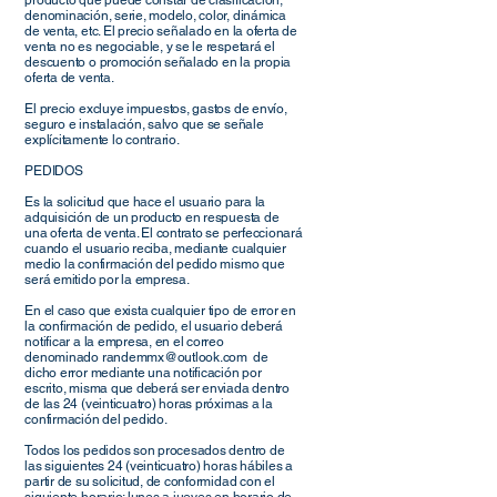
producto que puede constar de clasificación,
denominación, serie, modelo, color, dinámica
de venta, etc. El precio señalado en la oferta de
venta no es negociable, y se le respetará el
descuento o promoción señalado en la propia
oferta de venta.
El precio excluye impuestos, gastos de envío,
seguro e instalación, salvo que se señale
explícitamente lo contrario.
PEDIDOS
Es la solicitud que hace el usuario para la
adquisición de un producto en respuesta de
una oferta de venta. El contrato se perfeccionará
cuando el usuario reciba, mediante cualquier
medio la confirmación del pedido mismo que
será emitido por la empresa.
En el caso que exista cualquier tipo de error en
la confirmación de pedido, el usuario deberá
notificar a la empresa, en el correo
denominado
randemmx@outlook.com
de
dicho error mediante una notificación por
escrito, misma que deberá ser enviada dentro
de las 24 (veinticuatro) horas próximas a la
confirmación del pedido.
Todos los pedidos son procesados dentro de
las siguientes 24 (veinticuatro) horas hábiles a
partir de su solicitud, de conformidad con el