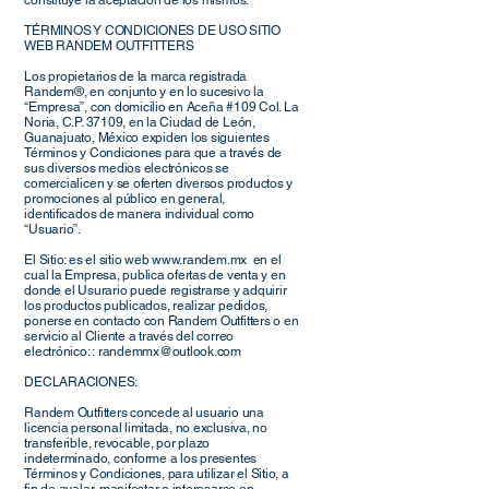
constituye la aceptación de los mismos.
TÉRMINOS Y CONDICIONES DE USO SITIO
WEB RANDEM OUTFITTERS
Los propietarios de la marca registrada
Randem®, en conjunto y en lo sucesivo la
“Empresa”, con domicilio en Aceña #109 Col. La
Noria, C.P. 37109, en la Ciudad de León,
Guanajuato, México expiden los siguientes
Términos y Condiciones para que a través de
sus diversos medios electrónicos se
comercialicen y se oferten diversos productos y
promociones al público en general,
identificados de manera individual como
“Usuario”.
El Sitio: es el sitio web
www.randem.mx
en el
cual la Empresa, publica ofertas de venta y en
donde el Usurario puede registrarse y adquirir
los productos publicados, realizar pedidos,
ponerse en contacto con Randem Outfitters o en
servicio al Cliente a través del correo
electrónico: :
randemmx@outlook.com
DECLARACIONES:
Randem Outfitters concede al usuario una
licencia personal limitada, no exclusiva, no
transferible, revocable, por plazo
indeterminado, conforme a los presentes
Términos y Condiciones, para utilizar el Sitio, a