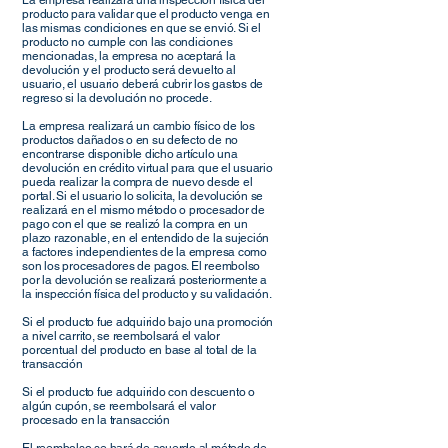
La empresa realizará una inspección física del
producto para validar que el producto venga en
las mismas condiciones en que se envió. Si el
producto no cumple con las condiciones
mencionadas, la empresa no aceptará la
devolución y el producto será devuelto al
usuario, el usuario deberá cubrir los gastos de
regreso si la devolución no procede.
La empresa realizará un cambio físico de los
productos dañados o en su defecto de no
encontrarse disponible dicho artículo una
devolución en crédito virtual para que el usuario
pueda realizar la compra de nuevo desde el
portal. Si el usuario lo solicita, la devolución se
realizará en el mismo método o procesador de
pago con el que se realizó la compra en un
plazo razonable, en el entendido de la sujeción
a factores independientes de la empresa como
son los procesadores de pagos. El reembolso
por la devolución se realizará posteriormente a
la inspección física del producto y su validación.
Si el producto fue adquirido bajo una promoción
a nivel carrito, se reembolsará el valor
porcentual del producto en base al total de la
transacción
Si el producto fue adquirido con descuento o
algún cupón, se reembolsará el valor
procesado en la transacción