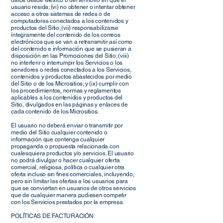
datos desde México o del territorio en que el
usuario resida; (vi) no obtener o intentar obtener
acceso a otros sistemas de redes o de
computadoras conectados a los contenidos y
productos del Sitio; (vii) responsabilizarse
íntegramente del contenido de los correos
electrónicos que se van a retransmitir así como
del contenido e información que se pusieran a
disposición en las Promociones del Sitio; (viii)
no interferir o interrumpir los Servicios o los
servidores o redes conectados a los Servicios,
contenidos y productos abastecidos por medio
del Sitio o de los Micrositios; y (ix) cumplir con
los procedimientos, normas y reglamentos
aplicables a los contenidos y productos del
Sitio, divulgados en las páginas y enlaces de
cada contenido de los Micrositios.
El usuario no deberá enviar o transmitir por
medio del Sitio cualquier contenido o
información que contenga cualquier
propaganda o propuesta relacionada con
cualesquiera productos y/o servicios. El usuario
no podrá divulgar o hacer cualquier oferta
comercial, religiosa, política o cualquier otra
oferta incluso sin fines comerciales, incluyendo,
pero sin limitar las ofertas a los usuarios para
que se conviertan en usuarios de otros servicios
que de cualquier manera pudiesen competir
con los Servicios prestados por la empresa.
POLÍTICAS DE FACTURACIÓN