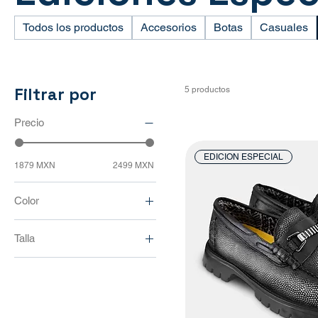
Todos los productos
Accesorios
Botas
Casuales
Filtrar por
5 productos
Precio
EDICION ESPECIAL
1879 MXN
2499 MXN
Color
Talla
25
25.5
26
26.5