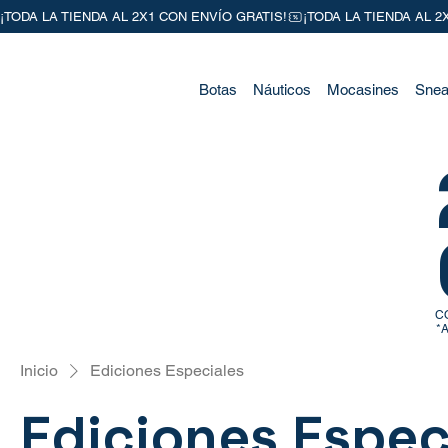
Botas
Náuticos
Mocasines
Snea
C
*A
Inicio
Ediciones Especiales
Ediciones Espec