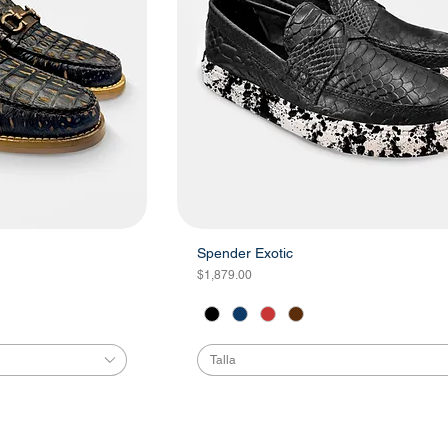
Spender Exotic
Precio
$1,879.00
Talla