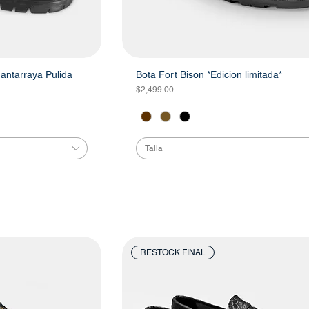
antarraya Pulida
Bota Fort Bison *Edicion limitada*
Precio
$2,499.00
Talla
RESTOCK FINAL