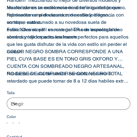
Randem" mezclando lo mejor de diversos modelos y
resultando en un estilo novedoso he inigualable que
Masterizamos la excelencia en diseño contemporaneo.
representan una declaracion de estilo y elegancia con
Fabricados en piel vacuna con acabado bitono
un toque audaz.
sombra; esto aunado a su novedosa suela de
estilo "Oversized" en material TR con tecnologia de
Fabricados en piel vacuna genuina de aspecto bitono
absorcion de impacto, los hacen perfectos para aquellos
sombra y tejidos artesanalmente
que les gusta disfrutar de la vida con estilo sin perder el
confort.
COLOR NEGRO SOMBRA CORRESPONDE A UNA
PIEL CUYA BASE ES EN TONO GRIS OXFORD Y
CUENTA CON SOMBREADO NEGRO ARTESANAL,
NO DEBE DE CONFUNDIRSE CON NEGRO TOTAL
Producto con alta demanda contando con envio
retardado que puede tomar de 8 a 12 dias habiles extras
en preparacion posteriores a la compra
Talla
Color