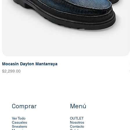
Mocasin Dayton Mantarraya
Precio
$2,299.00
Comprar
Menú
Ver Todo
OUTLET
Casuales
Nosotros
Sneakers
Contacto