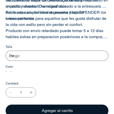
mezclando lo mejor de diversos modelos y resultando en
Su novedosa suela con tecnologia de absorcion de
un estilo novedoso he inigualable.
impacto y diseno "Oversized" aunado a la entresuela de
doble eva caracteristica de nuestra linea SPENDER los
Fabricados en piel bovina genuina y tejidos
hacen perfectos para aquellos que les gusta disfrutar de
artesanalmente
la vida con estilo pero sin perder el confort.
Producto con envio retardado puede tomar 5 a 12 dias
habiles extras en preparacion posteriores a la compra.
Talla
PRODUCTO FABRICADO CON PIEL DE ORIGEN
BOVINO CON GRABADOS DE ANIMALES EXOTICOS.
Color
Cantidad
Agregar al carrito