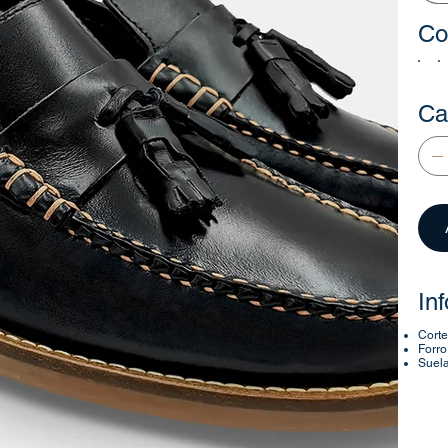
Co
Ca
In
Corte
Forro
Suela