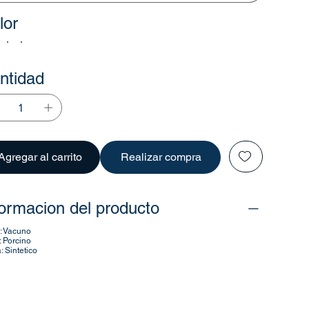
lor
ntidad
Agregar al carrito
Realizar compra
formacion del producto
: Vacuno
: Porcino
: Sintetico