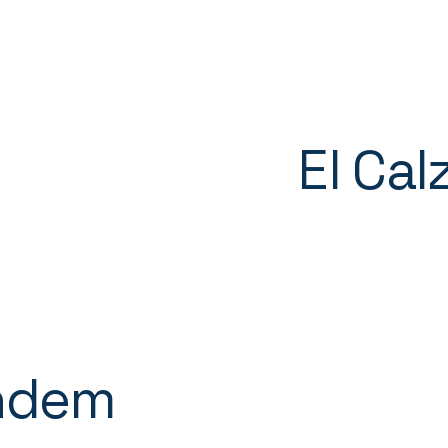
El Ca
ndem