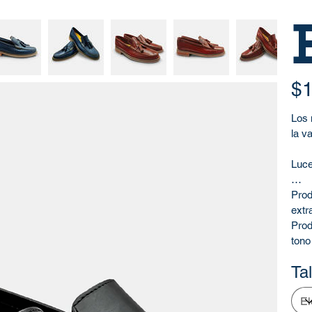
Precio
$1
Los 
la v
Luce
Prod
extr
Prod
tono
espe
Tal