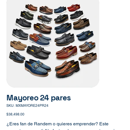
Mayoreo 24 pares
SKU
SKU:
MXMAYORE24PR24
MXMAYORE24PR24
Precio
$38,498.00
¿Eres fan de Randem o quieres emprender? Este