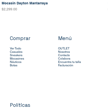
Mocasin Dayton Mantarraya
Precio
$2,299.00
Comprar
Menú
Ver Todo
OUTLET
Casuales
Nosotros
Sneakers
Contacto
Mocasines
Colabora
Náuticos
Encuentra tu talla
Botas
Facturación
Políticas