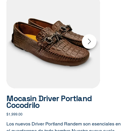
Mocasin Driver Portland
Cocodrilo
Precio
$1,999.00
Los nuevos Driver Portland Randem son esenciales en
el guardarropa de todo hombre.Nuestra nueva suela