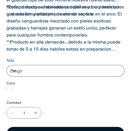
Portland incorpora novedosos detalles y funcionalidades
*Este producto es fabricado con piel vacuna y tiene un
que resaltan y añaden un extra de soporte en el arco. El
grabado simulando piel de animal exotico.
diseño vanguardista mezclado con pieles exoticas
grabadas y herrajes generan un estilo unico, perfecto
para cualquier hombre contemporaneo.
**Producto en alta demanda , debido a la misma puede
tomar de 5 a 15 dias habiles extras en preparacion
previo al envio.
Talla
Color
Cantidad