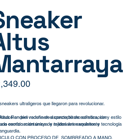
Sneaker
Altus
Mantarraya
,349.00
sneakers ultraligeros que llegaron para revolucionar.
Altus Randem redefinen el concepto de sofisticación y estilo
icados en piel vacuna de aspecto bitono sombra, con
una combinación única de materiales exquisitos y tecnología
ado exotico mantarraya y tejidos artesanalmente
anguardia.
ICULO CON PROCESO DE SOMBREADO A MANO,