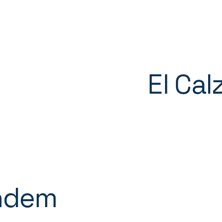
El Ca
ndem