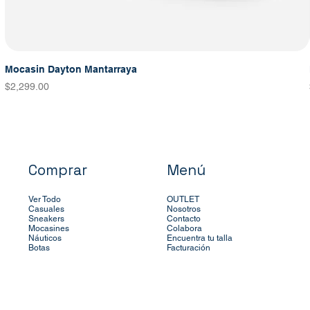
Mocasin Dayton Mantarraya
Precio
$2,299.00
Comprar
Menú
Ver Todo
OUTLET
Casuales
Nosotros
Sneakers
Contacto
Mocasines
Colabora
Náuticos
Encuentra tu talla
Botas
Facturación