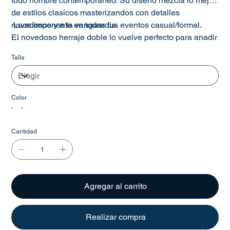
todo hombre contemporaneo. Su diseno mezcla lo mejor
de estilos clasicos masterizandos con detalles
novedosos y a la vanguardia.
Luce imponente en todos tus eventos casual/formal.
El novedoso herraje doble lo vuelve perfecto para anadir
un toque semi-formal a tu estilo.
Producto con envio retardado puede tomar 5 a 12 dias
Talla
habiles extras en preparacion posteriores a la compra
Color
Cantidad
Agregar al carrito
Realizar compra