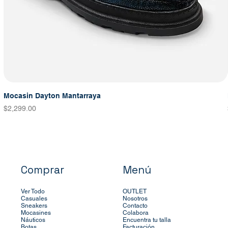
Mocasin Dayton Mantarraya
Precio
$2,299.00
Comprar
Menú
Ver Todo
OUTLET
Casuales
Nosotros
Sneakers
Contacto
Mocasines
Colabora
Náuticos
Encuentra tu talla
Botas
Facturación